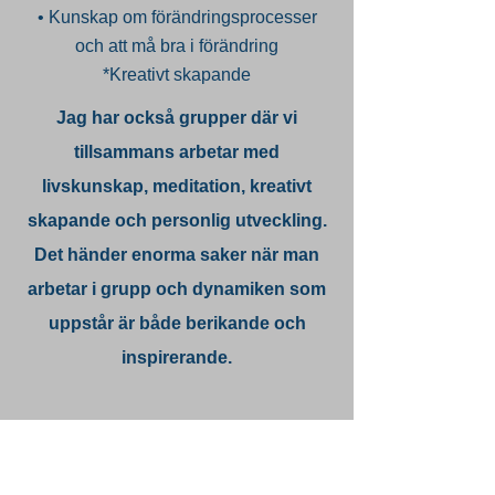
• Kunskap om förändringsprocesser
och att må bra i förändring
*Kreativt skapande
Jag har också grupper där vi
tillsammans arbetar med
livskunskap, meditation, kreativt
skapande och personlig utveckling.
Det händer enorma saker när man
arbetar i grupp och dynamiken som
uppstår är både berikande och
inspirerande.
Jag välkomnar möjligheten att få ditt
förtroende och ge dig den bästa
servicen som finns att erbjuda.