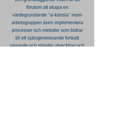
förutom att skapa en
värdegrundande "vi-känsla" inom
arbetsgruppen även implementera
processer och metoder som bidrar
till ett självgenererande fortsatt
växande och ständig utveckling och
förbättringar på både individ och
gruppnivå